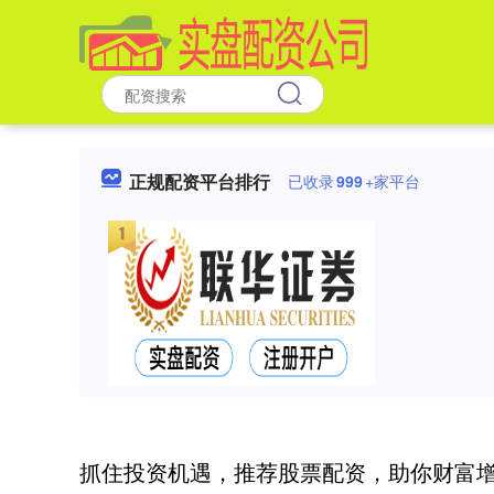
正规配资平台排行
已收录
999
+家平台
抓住投资机遇，推荐股票配资，助你财富