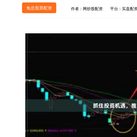
免息股票配资
作者：网炒股配资
平台：实盘配