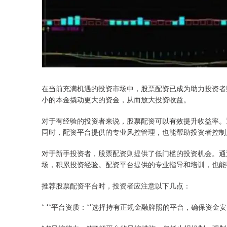
在当前充满机遇的投资市场中，股票配资已成为助力投资者
小的本金撬动更大的资金，从而放大投资收益。
对于有经验的投资者来说，股票配资可以有效提升收益率。
同时，配资平台提供的专业风控管理，也能帮助投资者控制
对于新手投资者，股票配资则提供了低门槛的投资机会。通
场，积累投资经验。配资平台提供的专业指导和培训，也能
推荐股票配资平台时，投资者应注意以下几点：
* **平台资质：**选择持有正规金融牌照的平台，确保资金