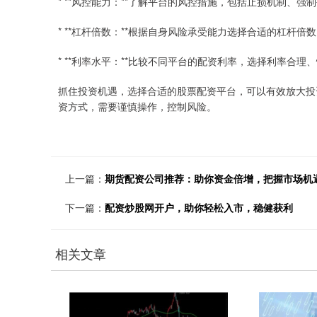
* **风控能力：**了解平台的风控措施，包括止损机制、强
* **杠杆倍数：**根据自身风险承受能力选择合适的杠杆倍
* **利率水平：**比较不同平台的配资利率，选择利率合理
抓住投资机遇，选择合适的股票配资平台，可以有效放大投
资方式，需要谨慎操作，控制风险。
上一篇：
期货配资公司推荐：助你资金倍增，把握市场机
下一篇：
配资炒股网开户，助你轻松入市，稳健获利
相关文章