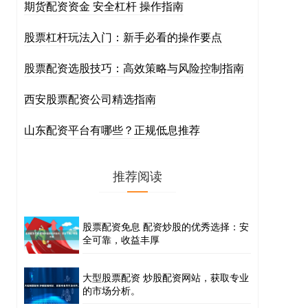
期货配资资金 安全杠杆 操作指南
股票杠杆玩法入门：新手必看的操作要点
股票配资选股技巧：高效策略与风险控制指南
西安股票配资公司精选指南
山东配资平台有哪些？正规低息推荐
推荐阅读
股票配资免息 配资炒股的优秀选择：安
全可靠，收益丰厚
大型股票配资 炒股配资网站，获取专业
的市场分析。