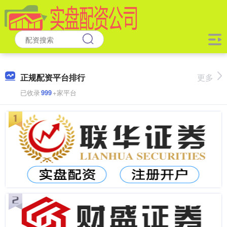
正规配资平台排行
更多
已收录
999
+家平台