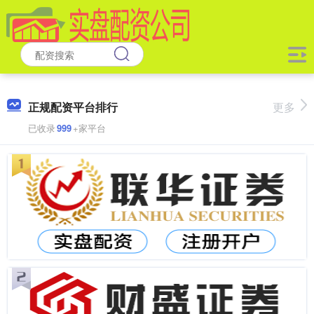
正规配资平台排行
更多
已收录
999
+家平台