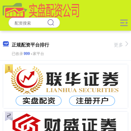
正规配资平台排行
更多
已收录
999
+家平台