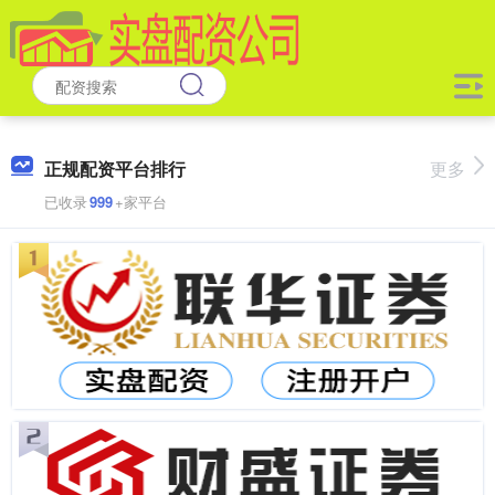
正规配资平台排行
更多
已收录
999
+家平台