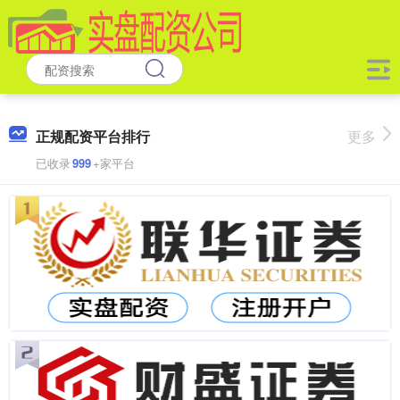
正规配资平台排行
更多
已收录
999
+家平台