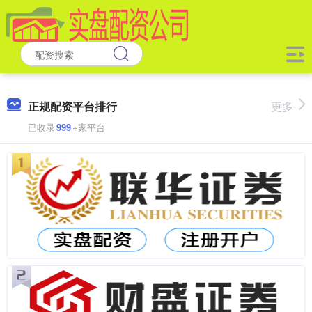
正规配资平台排行
更多
已收录
999
+家平台